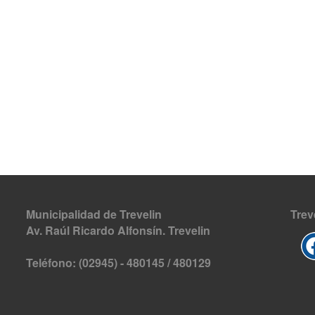
Municipalidad de Trevelin
Trev
Av. Raúl Ricardo Alfonsín. Trevelin
Teléfono: (02945) - 480145 / 480129