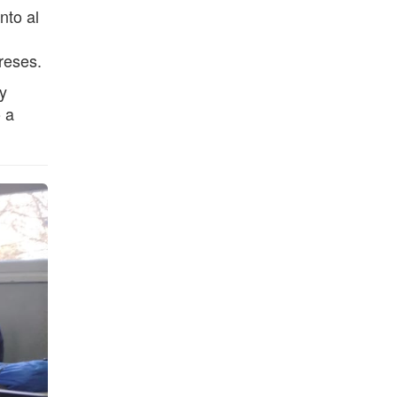
nto al
reses.
uy
 a