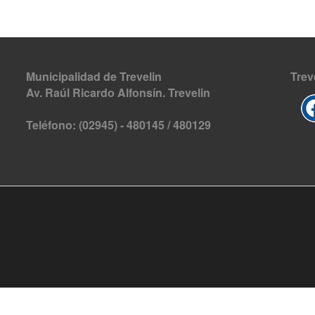
Municipalidad de Trevelin
Trev
Av. Raúl Ricardo Alfonsín. Trevelin
Teléfono: (02945) - 480145 / 480129