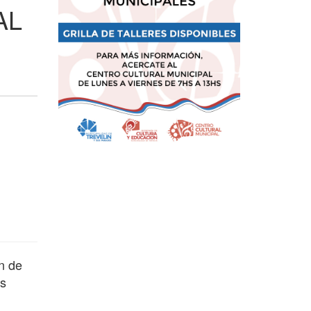
AL
n de
as