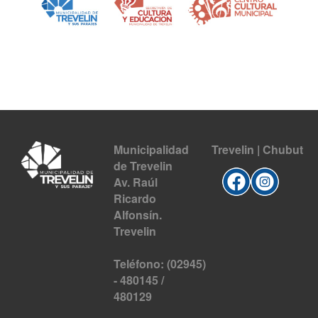
Municipalidad
Trevelin | Chubut
de Trevelin
Av. Raúl
Ricardo
Alfonsín.
Trevelin
Teléfono: (02945)
- 480145 /
480129