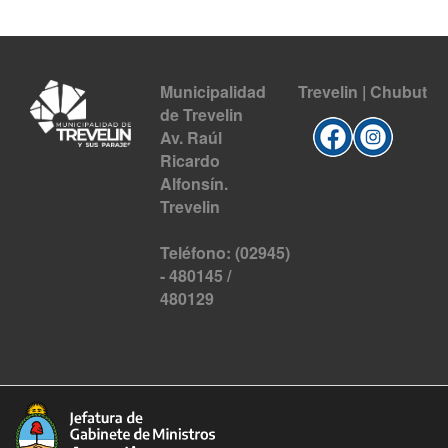
Municipalidad
Trevelin | Chubut
de Trevelin
Av. Raúl
Ricardo
Alfonsín.
Trevelin
Teléfono: (02945)
- 480145 /
480129