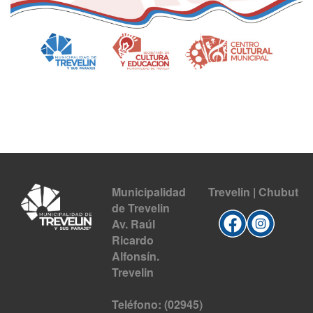
Municipalidad
Trevelin | Chubut
de Trevelin
Av. Raúl
Ricardo
Alfonsín.
Trevelin
Teléfono: (02945)