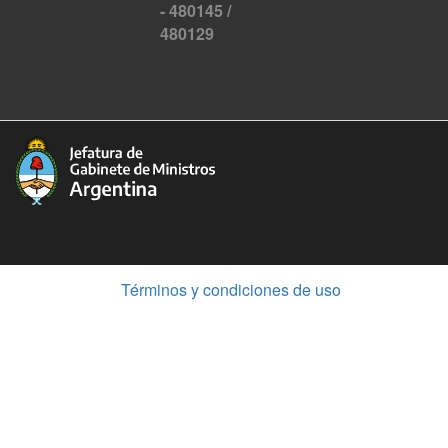
- 480145 /
480129
(Abre
Términos y condiciones de uso
en
ventana
nueva)