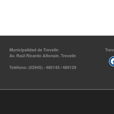
Municipalidad de Trevelin
Trev
Av. Raúl Ricardo Alfonsín. Trevelin
Teléfono: (02945) - 480145 / 480129