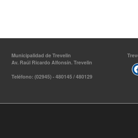
Municipalidad de Trevelin
Trev
Av. Raúl Ricardo Alfonsín. Trevelin
Teléfono: (02945) - 480145 / 480129