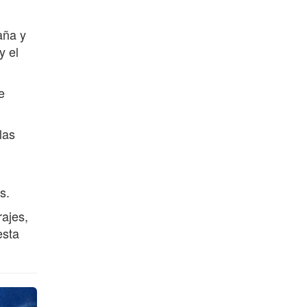
aña y
y el
e
las
s.
rajes,
esta