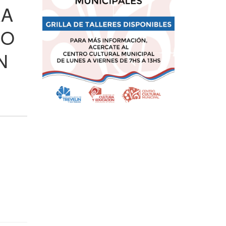
RA
CO
N