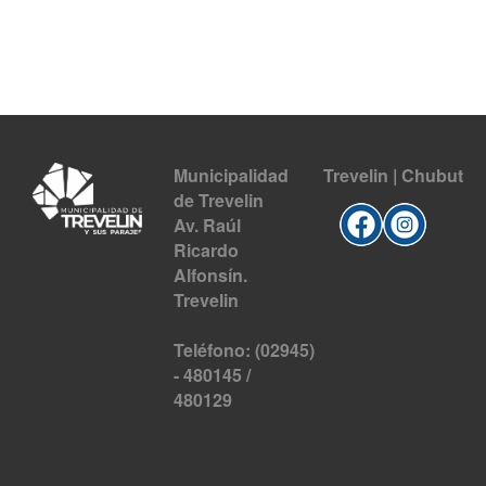
Municipalidad
Trevelin | Chubut
de Trevelin
Av. Raúl
Ricardo
Alfonsín.
Trevelin
Teléfono: (02945)
- 480145 /
480129