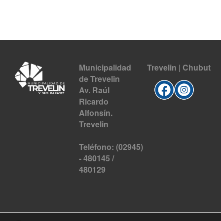
Municipalidad
Trevelin | Chubut
de Trevelin
Av. Raúl
Ricardo
Alfonsín.
Trevelin
Teléfono: (02945)
- 480145 /
480129