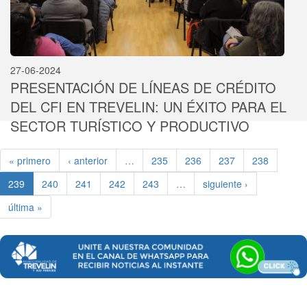
27-06-2024
PRESENTACIÓN DE LÍNEAS DE CRÉDITO
DEL CFI EN TREVELIN: UN ÉXITO PARA EL
SECTOR TURÍSTICO Y PRODUCTIVO
« primero
‹ anterior
…
235
236
237
238
239
240
241
242
243
…
siguiente ›
última »