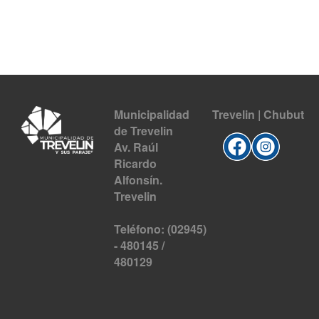
Municipalidad
Trevelin | Chubut
de Trevelin
Av. Raúl
Ricardo
Alfonsín.
Trevelin
Teléfono: (02945)
- 480145 /
480129