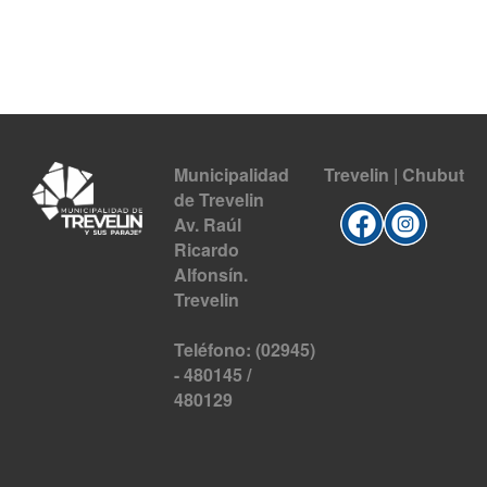
Municipalidad
Trevelin | Chubut
de Trevelin
Av. Raúl
Ricardo
Alfonsín.
Trevelin
Teléfono: (02945)
- 480145 /
480129