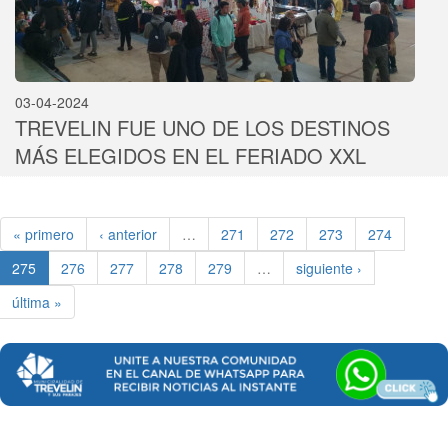
03-04-2024
TREVELIN FUE UNO DE LOS DESTINOS
MÁS ELEGIDOS EN EL FERIADO XXL
« primero
‹ anterior
…
271
272
273
274
275
276
277
278
279
…
siguiente ›
última »