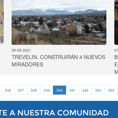
09-09-2021
0
TREVELIN. CONSTRUIRÁN 4 NUEVOS
B
MIRADORES
E
M
336
337
338
339
340
341
342
343
344