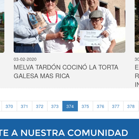
03-02-2020
3
MELVA TARDÓN COCINÓ LA TORTA
E
GALESA MAS RICA
R
I
370
371
372
373
374
375
376
377
378