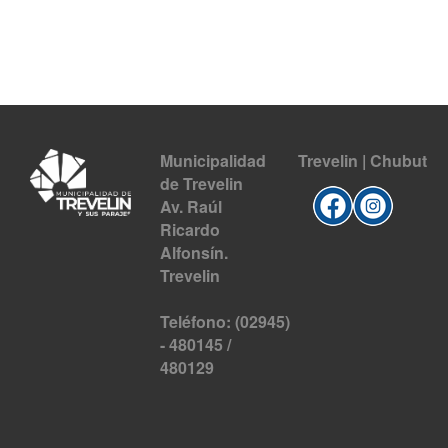
Municipalidad
Trevelin | Chubut
de Trevelin
Av. Raúl
Ricardo
Alfonsín.
Trevelin
Teléfono: (02945)
- 480145 /
480129