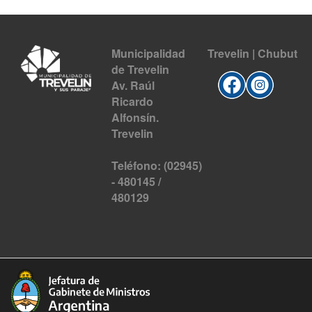
Municipalidad
Trevelin | Chubut
de Trevelin
Av. Raúl
Ricardo
Alfonsín.
Trevelin
Teléfono: (02945)
- 480145 /
480129